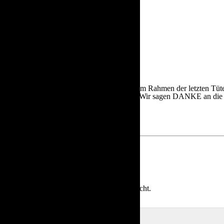
REMOR X OBSTKÄPPCHEN
Juli 21 2019
|
0 comments
|
Category :
Partner
Dank
REMOR
haben unsere Senior*innen im Rahmen der letzten Tüte
sich ihre Lieblingssorten schmecken lassen. Wir sagen DANKE an die 
Schreibe einen Kommentar
Deine E-Mail-Adresse wird nicht veröffentlicht.