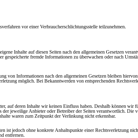
ngsverfahren vor einer Verbraucherschlichtungsstelle teilzunehmen.
igene Inhalte auf diesen Seiten nach den allgemeinen Gesetzen verant
 oder gespeicherte fremde Informationen zu überwachen oder nach Umstän
ng von Informationen nach den allgemeinen Gesetzen bleiben hiervon u
erletzung möglich. Bei Bekanntwerden von entsprechenden Rechtsverl
ter, auf deren Inhalte wir keinen Einfluss haben. Deshalb können wir 
ets der jeweilige Anbieter oder Betreiber der Seiten verantwortlich. Di
nhalte waren zum Zeitpunkt der Verlinkung nicht erkennbar.
eiten ist jedoch ohne konkrete Anhaltspunkte einer Rechtsverletzung n
d entfernen.