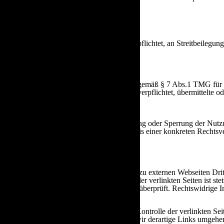
Wir sind nicht bereit oder verpflichtet, an Streitbeilegu
Haftung für Inhalte
Als Diensteanbieter sind wir gemäß § 7 Abs.1 TMG für e
Diensteanbieter jedoch nicht verpflichtet, übermittelte
hinweisen.
Verpflichtungen zur Entfernung oder Sperrung der Nutzu
ab dem Zeitpunkt der Kenntnis einer konkreten Rechtsv
Haftung für Links
Unser Angebot enthält Links zu externen Webseiten Drit
übernehmen. Für die Inhalte der verlinkten Seiten ist st
auf mögliche Rechtsverstöße überprüft. Rechtswidrige I
Eine permanente inhaltliche Kontrolle der verlinkten S
Rechtsverletzungen werden wir derartige Links umgehen