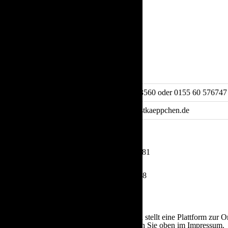
Vertreten durch:
Frau Carina Raddatz
Kontakt:
Telefon:
0221 29203560 oder 0155 60 576747
E-Mail:
carina@obstkaeppchen.de
Registereintrag:
Amtsgericht Köln HRB 104181
Steuernummer: 217/5960/1388
Aufsichtsbehörde:
Die Europäische Kommission stellt eine Plattform zur On
Unsere E-Mail-Adresse finden Sie oben im Impressum.