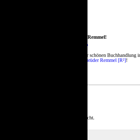
Ab sofort unterstützen uns die Gebrüder Remmel!
August 17 2018
|
0 comments
|
Category :
Nähkastchen
Die Gebrüder Remmel haben für uns in ihrer schönen Buchhandlung in 
Danke
Bernstein-Verlagsbuchhandl
ung, Gebrüder Remmel [R²]
!
Schreibe einen Kommentar
Deine E-Mail-Adresse wird nicht veröffentlicht.